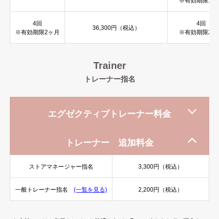
※有効期限1ヶ
4回
4回
36,300
円（税込）
※有効期限2ヶ月
※有効期限2ヶ
Trainer
トレーナー指名
エグゼクティブトレーナー料金
青山竜太
トレーナー指名
16,500
円（税込）
トレーナー 追加料金
西畑亜美
／
高木裕矢
トレーナー指名
13,750
円（税込）
ストアマネージャー指名
3,300
円（税込）
一般トレーナー指名
(一覧を見る)
2,200
円（税込）