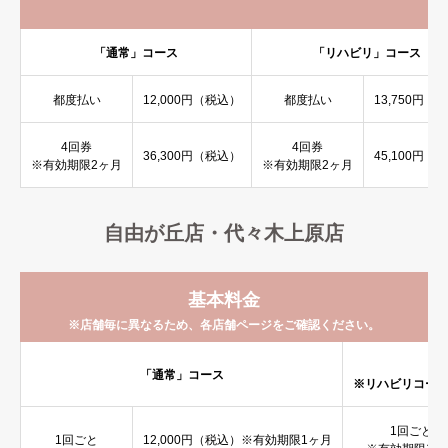
「通常」コース
「リハビリ」コース
都度払い
12,000
円（税込）
都度払い
13,750
円（税
4回券
4回券
36,300
円（税込）
45,100円（
※有効期限2ヶ月
※有効期限2ヶ月
自由が丘店・代々木上原店
基本料金
※店舗毎に異なるため、各店舗ページをご確認ください。
「
「通常」コース
※リハビリコー
1回ごと
1回ごと
12,000
円（税込）
※有効期限1ヶ月