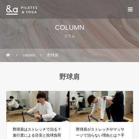
COLUMN
コラム
column
野球肩
野球肩
野球肩はストレッチで治る？
野球肩がストレッチやマッサ
進行度による目安と投球負荷
ージで治らない理由とは？手