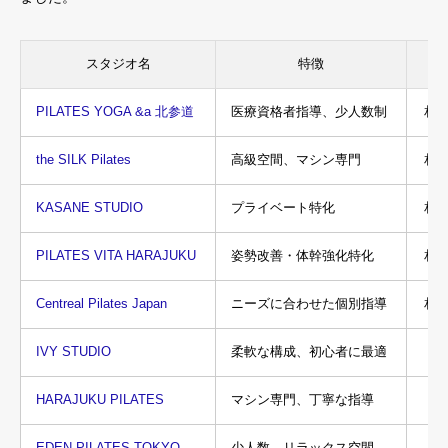
スタジオ名
特徴
PILATES YOGA &a 北参道
医療資格者指導、少人数制
相
the SILK Pilates
高級空間、マシン専門
相
KASANE STUDIO
プライベート特化
相
PILATES VITA HARAJUKU
姿勢改善・体幹強化特化
相
Centreal Pilates Japan
ニーズに合わせた個別指導
相
IVY STUDIO
柔軟な構成、初心者に最適
HARAJUKU PILATES
マシン専門、丁寧な指導